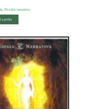
ía
,
Ficción narrativa
l carrito