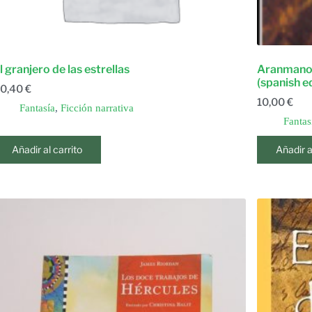
l granjero de las estrellas
Aranmanoth
(spanish e
0,40
€
10,00
€
Fantasía
,
Ficción narrativa
Fantas
Añadir al carrito
Añadir a