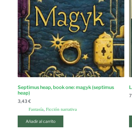
Septimus heap, book one: magyk (septimus
L
heap)
7
3,43
€
Fantasía
,
Ficción narrativa
Añadir al carrito