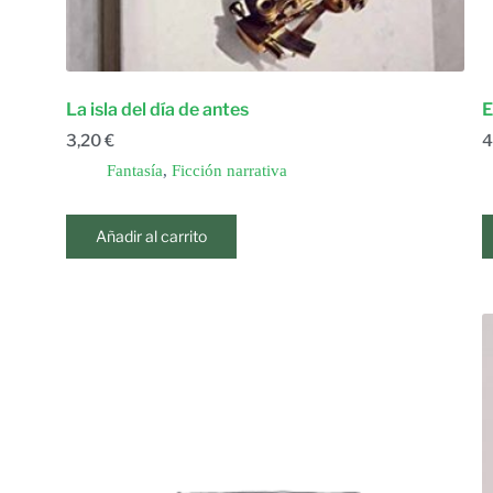
La isla del día de antes
E
3,20
€
4
Fantasía
,
Ficción narrativa
Añadir al carrito