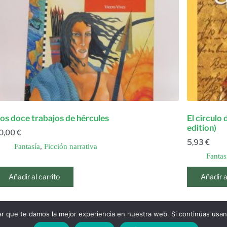
os doce trabajos de hércules
El círculo
edition)
0,00
€
5,93
€
Fantasía
,
Ficción narrativa
Fantas
Añadir al carrito
Añadir a
ar que te damos la mejor experiencia en nuestra web. Si continúas usa