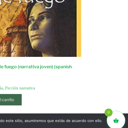
 de fuego (narrativa joven) (spanish
ía
,
Ficción narrativa
l carrito
0
ndo este sitio, asumiremos que estás de acuerdo con ello.