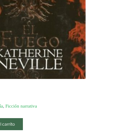
ía
,
Ficción narrativa
l carrito