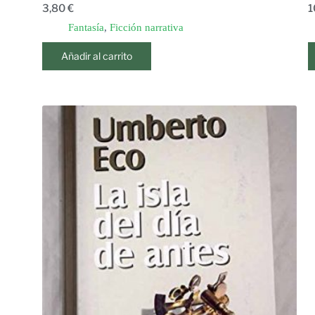
3,80
€
1
Fantasía
,
Ficción narrativa
Añadir al carrito