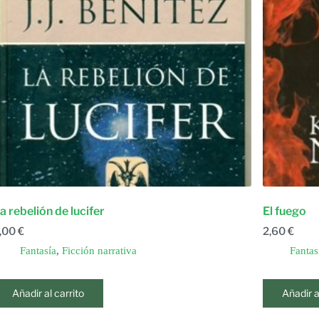
a rebelión de lucifer
El fuego
,00
€
2,60
€
Fantasía
,
Ficción narrativa
Fantas
Añadir al carrito
Añadir a