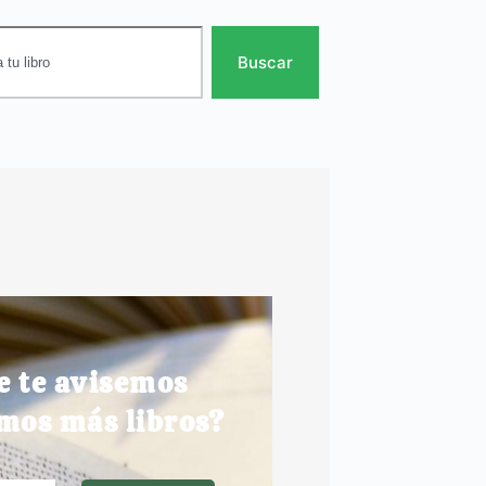
Buscar
e te avisemos
mos más libros?