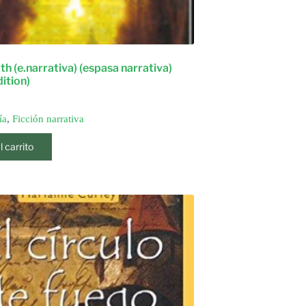
 (e.narrativa) (espasa narrativa)
dition)
ía
,
Ficción narrativa
l carrito