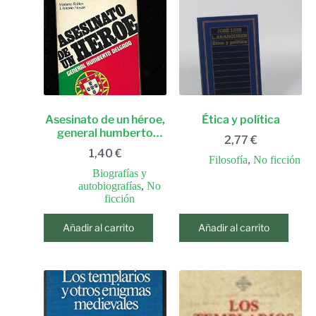
Asesinato de un héroe,
Ética y política
general humberto
2,77
€
delgado (spanish
1,40
€
edition)
Filosofía
,
No ficción
Biografías y
autobiografías
,
No
ficción
Añadir al carrito
Añadir al carrito