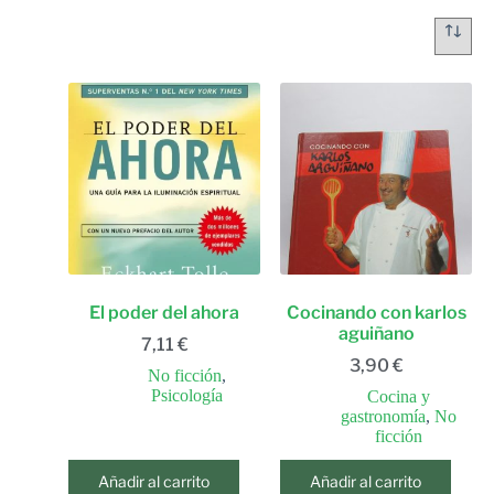
El poder del ahora
Cocinando con karlos
aguiñano
7,11
€
3,90
€
No ficción
,
Psicología
Cocina y
gastronomía
,
No
ficción
Añadir al carrito
Añadir al carrito