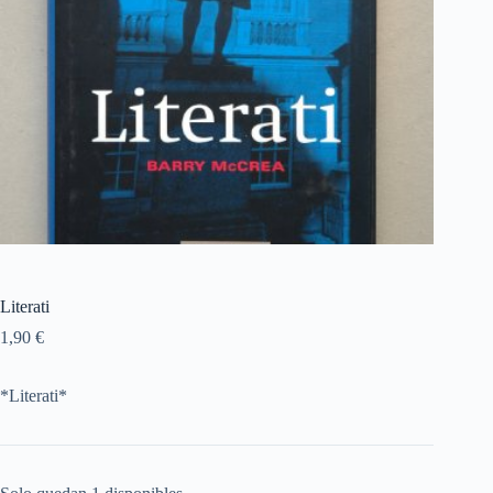
Literati
1,90
€
*Literati*