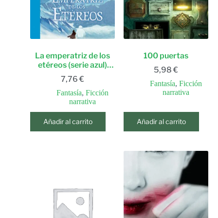
La emperatriz de los
100 puertas
etéreos (serie azul)
5,98
€
(serie azul. a partir de
7,76
€
12 años) (spanish
Fantasía
,
Ficción
edition)
narrativa
Fantasía
,
Ficción
narrativa
Añadir al carrito
Añadir al carrito