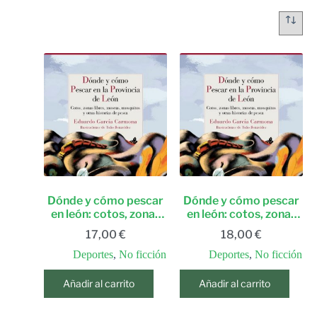
Dónde y cómo pescar
Dónde y cómo pescar
en león: cotos, zonas
en león: cotos, zonas
libres, moscas,
libres, moscas,
17,00
€
18,00
€
mosquitos y otras
mosquitos y otras
historias de pesca
historias de pesca
Deportes
,
No ficción
Deportes
,
No ficción
(reino de cordelia)
(reino de cordelia)
(spanish edition)
(spanish edition)
Añadir al carrito
Añadir al carrito