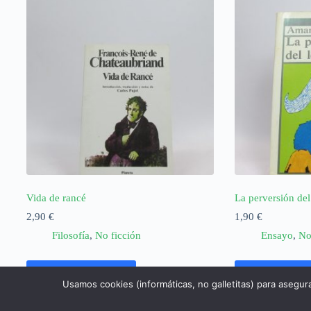
Vida de rancé
La perversión del
2,90
€
1,90
€
Filosofía
,
No ficción
Ensayo
,
No
Añadir al carrito
Añadir al ca
Usamos cookies (informáticas, no galletitas) para asegur