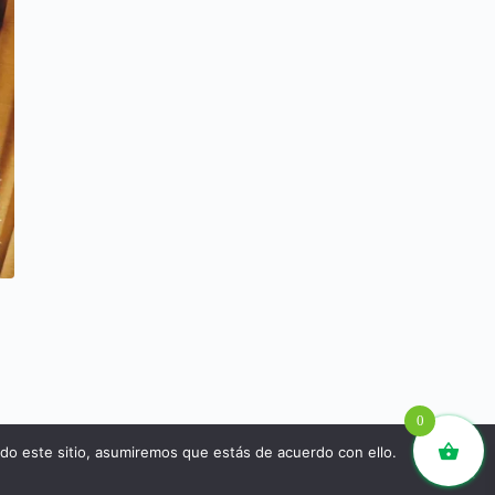
0
ndo este sitio, asumiremos que estás de acuerdo con ello.