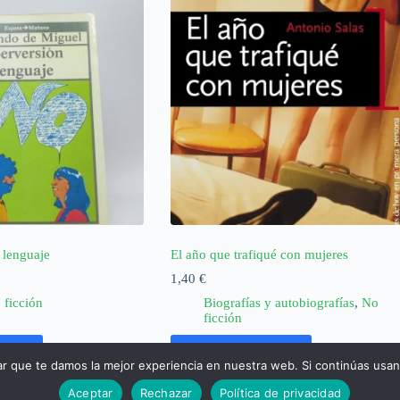
 lenguaje
El año que trafiqué con mujeres
1,40
€
 ficción
Biografías y autobiografías
,
No
ficción
rrito
Añadir al carrito
ar que te damos la mejor experiencia en nuestra web. Si continúas usa
Aceptar
Rechazar
Política de privacidad