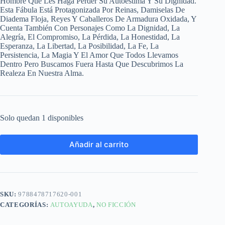
Hombre Que Les Haga Perder Su Autoestima Y Su Dignidad.
Esta Fábula Está Protagonizada Por Reinas, Damiselas De
Diadema Floja, Reyes Y Caballeros De Armadura Oxidada, Y
Cuenta También Con Personajes Como La Dignidad, La
Alegría, El Compromiso, La Pérdida, La Honestidad, La
Esperanza, La Libertad, La Posibilidad, La Fe, La
Persistencia, La Magia Y El Amor Que Todos Llevamos
Dentro Pero Buscamos Fuera Hasta Que Descubrimos La
Realeza En Nuestra Alma.
Solo quedan 1 disponibles
Añadir al carrito
SKU:
9788478717620-001
CATEGORÍAS:
AUTOAYUDA
,
NO FICCIÓN