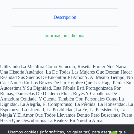
Descripción
Información adicional
Utilizando La Metáfora Como Vehículo, Rosetta Forner Nos Narra
Una Historia Auténtica: La De Todas Las Mujeres Que Desean Hacer
Realidad Sus Sueños De Encontrar El Amor Y, Al Mismo Tiempo, No
Caer Nunca En Los Brazos De Un Hombre Que Les Haga Perder Su
Autoestima Y Su Dignidad. Esta Fábula Está Protagonizada Por
Reinas, Damiselas De Diadema Floja, Reyes Y Caballeros De
Armadura Oxidada, Y Cuenta También Con Personajes Como La
Dignidad, La Alegría, El Compromiso, La Pérdida, La Honestidad, La
Esperanza, La Libertad, La Posibilidad, La Fe, La Persistencia, La
Magia Y El Amor Que Todos Llevamos Dentro Pero Buscamos Fuera
Hasta Que Descubrimos La Realeza En Nuestra Alma.
Usamos cookies (informáticas, no galletitas) para asegurar que