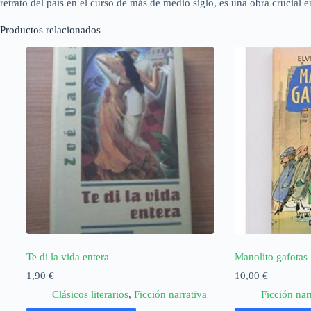
retrato del país en el curso de más de medio siglo, es una obra crucial en
Productos relacionados
Te di la vida entera
Manolito gafotas
1,90
€
10,00
€
Clásicos literarios
,
Ficción narrativa
Ficción nar