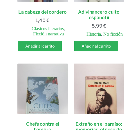
La cabeza del cordero
Adivinancero culto
español ii
1,40
€
5,99
€
Clásicos literarios
,
Ficción narrativa
Historia
,
No ficción
Añadir al carrito
Añadir al carrito
Chefs contra el
Extraño en el paraíso:
hambre
memorias. el peso de