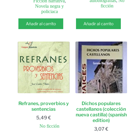
autobiografías
,
No
Ficción narrativa
,
ficción
Novela negra y
policiaca
Añadir al carrito
Añadir al carrito
Refranes, proverbios y
Dichos populares
sentencias
castellanos (colección
nueva castilla) (spanish
5,49
€
edition)
No ficción
3,07
€