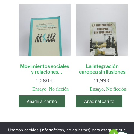
Movimientos sociales
La integración
y relaciones
europea sin ilusiones
internacionales: la
10,80
€
11,99
€
irrupción de un nuevo
actor
Ensayo
,
No ficción
Ensayo
,
No ficción
Añadir al carrito
Añadir al carrito
Usamos cookies (informáticas, no galletitas) para asegurar que
ANTERIOR
0