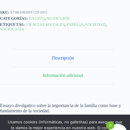
SKU:
9788496899728-001
CATEGORÍAS:
ENSAYO
,
NO FICCIÓN
ETIQUETAS:
CIENCIAS SOCIALES
,
FAMILIA
,
SOCIEDAD
,
SOCIOLOGÍA
Descripción
Información adicional
Ensayo divulgativo sobre la importancia de la familia como base y
fundamento de la sociedad.
Usamos cookies (informáticas, no galletitas) para asegurar que
0
te damos la mejor experiencia en nuestra web. Si continúas