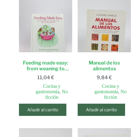
Feeding made easy:
Manual de los
from weaning to
alimentos
school: the ultimate
11,04
€
9,84
€
guide to contented
family mealtimes
Cocina y
Cocina y
gastronomía
,
No
gastronomía
,
No
ficción
ficción
Añadir al carrito
Añadir al carrito