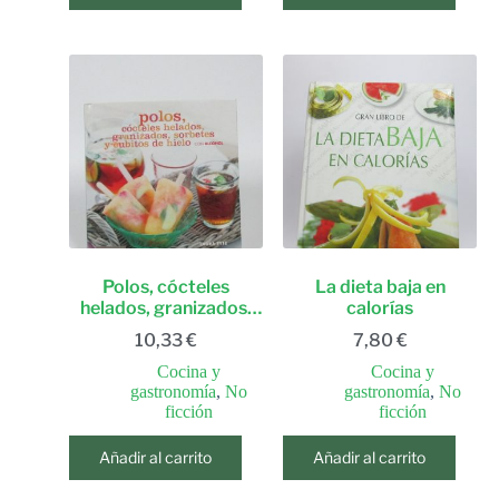
Polos, cócteles
La dieta baja en
helados, granizados,
calorías
sorbetes y cubitos de
10,33
€
7,80
€
hielo con alcohol.
Cocina y
Cocina y
gastronomía
,
No
gastronomía
,
No
ficción
ficción
Añadir al carrito
Añadir al carrito