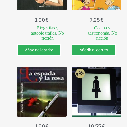
1,90
€
7,25
€
Biografías y
Cocina y
autobiografías
,
No
gastronomía
,
No
ficción
ficción
Añadir al carrito
Añadir al carrito
1,90
€
10,55
€