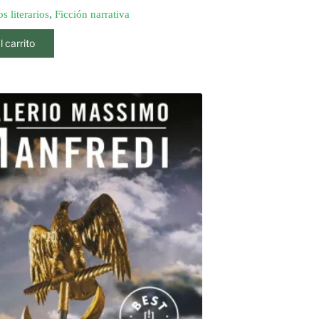
s literarios
,
Ficción narrativa
l carrito