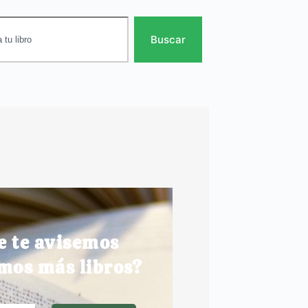
Buscar
e te avisemos
mos más libros?