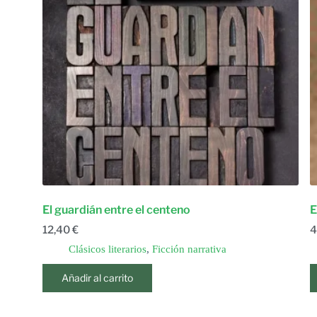
El guardián entre el centeno
E
12,40
€
4
Clásicos literarios
,
Ficción narrativa
Añadir al carrito