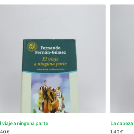
l viaje a ninguna parte
La cabeza
,40
€
1,40
€