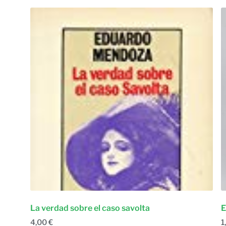
La verdad sobre el caso savolta
E
4,00
€
1