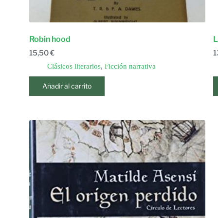
Robin hood
L
15,50
€
1
Clásicos literarios
,
Ficción narrativa
Añadir al carrito