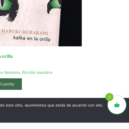
 orilla
s literarios
,
Ficción narrativa
l carrito
0
ndo este sitio, asumiremos que estás de acuerdo con ello.
SIGUIENTE