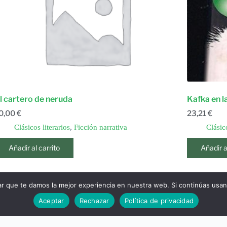
l cartero de neruda
Kafka en la
0,00
€
23,21
€
Clásicos literarios
,
Ficción narrativa
Clásico
Añadir al carrito
Añadir a
ar que te damos la mejor experiencia en nuestra web. Si continúas usa
3
4
5
6
7
8
…
314
Aceptar
Rechazar
Política de privacidad