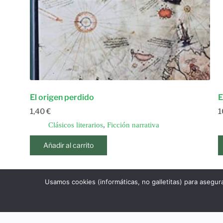
El origen perdido
E
1,40
€
1
Clásicos literarios
,
Ficción narrativa
Añadir al carrito
Usamos cookies (informáticas, no galletitas) para asegur
1
2
ANTERIOR