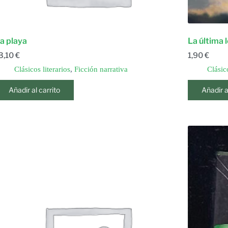
a playa
La última 
3,10
€
1,90
€
Clásicos literarios
,
Ficción narrativa
Clásico
Añadir al carrito
Añadir a