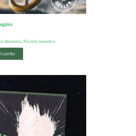
legión
s literarios
,
Ficción narrativa
l carrito