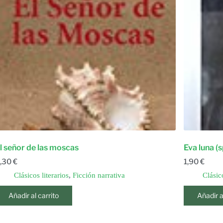
l señor de las moscas
Eva luna (
,30
€
1,90
€
Clásicos literarios
,
Ficción narrativa
Clásico
Añadir al carrito
Añadir a