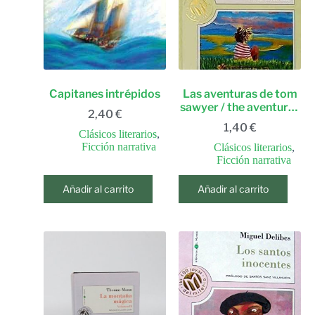
Capitanes intrépidos
Las aventuras de tom
sawyer / the aventures
2,40
€
of tom sawyer (spanish
1,40
€
edition)
Clásicos literarios
,
Ficción narrativa
Clásicos literarios
,
Ficción narrativa
Añadir al carrito
Añadir al carrito