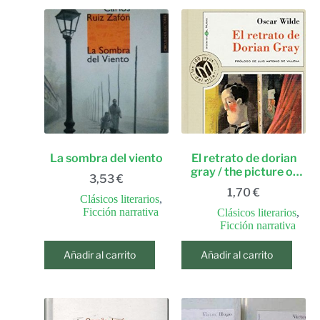
La sombra del viento
El retrato de dorian
gray / the picture of
3,53
€
dorian gray
1,70
€
(millennium, las 100
Clásicos literarios
,
Ficción narrativa
joyas del milenio, 10)
Clásicos literarios
,
(spanish edition)
Ficción narrativa
Añadir al carrito
Añadir al carrito