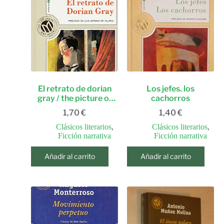
El retrato de dorian
Los jefes. los
gray / the picture of
cachorros
dorian gray
1,70
€
1,40
€
(millennium, las 100
joyas del milenio, 10)
Clásicos literarios
,
Clásicos literarios
,
(spanish edition)
Ficción narrativa
Ficción narrativa
Añadir al carrito
Añadir al carrito