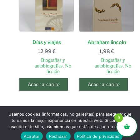
Días y viajes
Abraham lincoln
12,99
€
1,98
€
Biografías y
Biografías y
autobiografías
,
No
autobiografías
,
No
ficción
ficción
Añadir al carrito
Añadir al carrito
Usamos cookies (informáticas, no galletitas) para asegurar que
ANTERIOR
SIGUIENTE
0
te damos la mejor experiencia en nuestra web. Si continúas
usando este sitio, asumiremos que estás de acuerdo con ello.
libros.eco © - Desde Barcelona para el mundo 💚 |
Aceptar
Rechazar
Política de privacidad
Devoluciones y reembolsos
|
Política de Privacidad