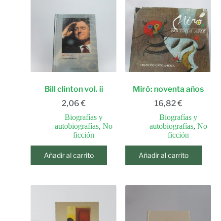
Bill clinton vol. ii
Miró: noventa años
2,06
€
16,82
€
Biografías y
Biografías y
autobiografías
,
No
autobiografías
,
No
ficción
ficción
Añadir al carrito
Añadir al carrito