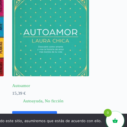
Autoamor
15,39
€
Autoayuda
,
No ficción
0
Añadir al carrito
ndo este sitio, asumiremos que estás de acuerdo con ello.