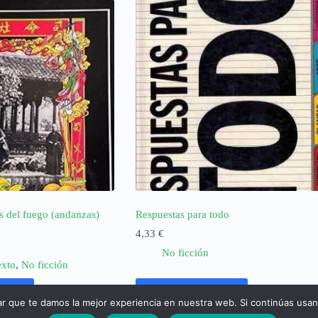
s del fuego (andanzas)
Respuestas para todo
4,33
€
No ficción
exto
,
No ficción
rrito
Añadir al carrito
ar que te damos la mejor experiencia en nuestra web. Si continúas usa