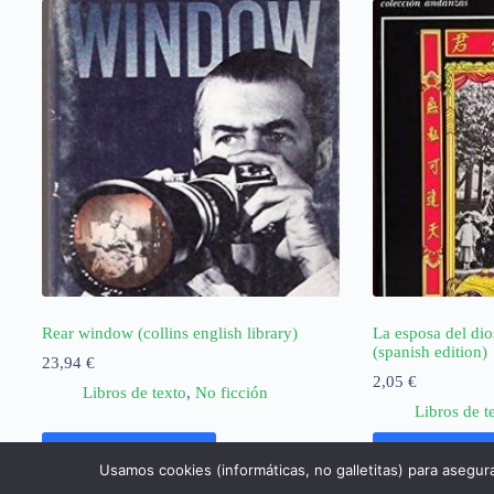
Rear window (collins english library)
La esposa del dio
(spanish edition)
23,94
€
2,05
€
Libros de texto
,
No ficción
Libros de t
Añadir al carrito
Añadir al ca
Usamos cookies (informáticas, no galletitas) para asegur