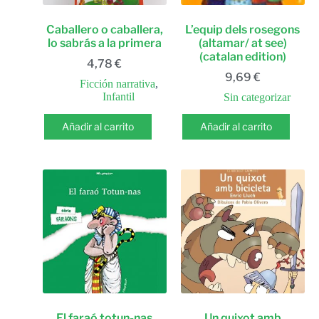
Caballero o caballera,
L’equip dels rosegons
lo sabrás a la primera
(altamar/ at see)
(catalan edition)
4,78
€
9,69
€
Ficción narrativa
,
Infantil
Sin categorizar
Añadir al carrito
Añadir al carrito
El faraó totun-nas
Un quixot amb