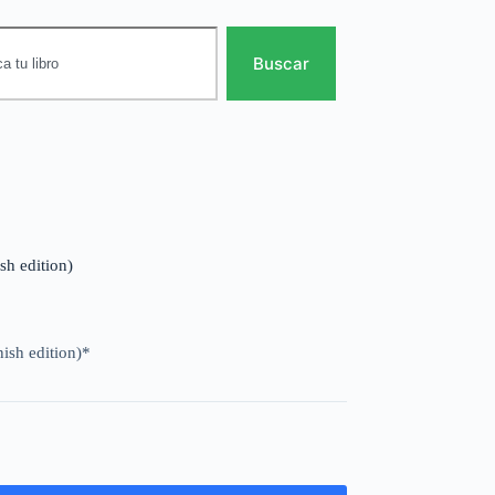
Buscar
ish edition)
nish edition)*