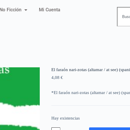
No Ficción
Mi Cuenta
El faraón nari-zotas (altamar / at see) (span
4,08
€
*El faraón nari-zotas (altamar / at see) (spa
Hay existencias