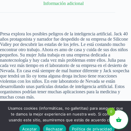
Información adicional
Presa explora los posibles peligros de la inteligencia artificial. Jack 40
años protagonista y narrador fue despedido de su empresa de Silicone
Valley por descubrir las estafas de los jefes. Le está costando mucho
encontrar otro trabajo. Ahora es amo de casa y cuida de sus dos niños
pequeños. Su mujer Julia trabaja en una empresa dedicada a
nanotecnología y hay cada vez más problemas entre ellos. Julia pasa
cada vez más tiempo en el laboratorio de su empresa en el desierto de
Nevada. En casa está siempre de mal humor diferente y Jack sospecha
que tendrá un lío oy toma alguna droga incluso tiene reacciones
violentas con los niños. En este laboratorio de Nevada se están
desarrollando unas partículas dotadas de inteligencia artificial. Estos
organismos podrían tener muchas aplicaciones para la medicina y
muchas cosas más.
Usamos cookies (informáticas, no galletitas) para asegurar que
0
te damos la mejor experiencia en nuestra web. Si continúas
usando este sitio, asumiremos que estás de acuerdo con ello.
libros.eco © - Desde Barcelona para el mundo 💚 |
Aceptar
Rechazar
Política de privacidad