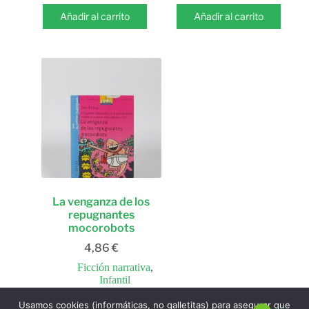
Añadir al carrito
Añadir al carrito
La venganza de los
repugnantes
mocorobots
4,86
€
Ficción narrativa
,
Infantil
Usamos cookies (informáticas, no galletitas) para asegurar que
Añadir al carrito