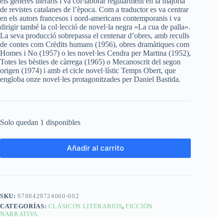
els gèneres literaris i va col·laborar regularment en la majoria
de revistes catalanes de l’època. Com a traductor es va centrar
en els autors francesos i nord-americans contemporanis i va
dirigir també la col·lecció de novel·la negra «La cua de palla».
La seva producció sobrepassa el centenar d’obres, amb reculls
de contes com Crèdits humans (1956), obres dramàtiques com
Homes i No (1957) o les novel·les Cendra per Martina (1952),
Totes les bèsties de càrrega (1965) o Mecanoscrit del segon
origen (1974) i amb el cicle novel·lístic Temps Obert, que
engloba onze novel·les protagonitzades per Daniel Bastida.
Solo quedan 1 disponibles
Añadir al carrito
SKU:
9788429724660-002
CATEGORÍAS:
CLÁSICOS LITERARIOS
,
FICCIÓN
NARRATIVA