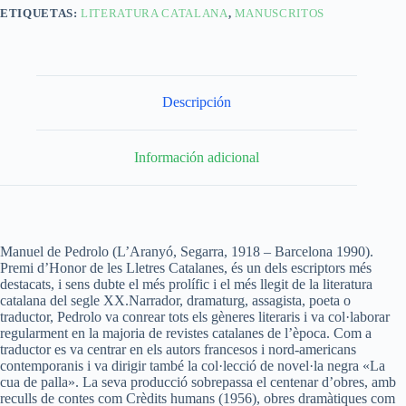
ETIQUETAS:
LITERATURA CATALANA
,
MANUSCRITOS
Descripción
Información adicional
Manuel de Pedrolo (L’Aranyó, Segarra, 1918 – Barcelona 1990).
Premi d’Honor de les Lletres Catalanes, és un dels escriptors més
destacats, i sens dubte el més prolífic i el més llegit de la literatura
catalana del segle XX.Narrador, dramaturg, assagista, poeta o
traductor, Pedrolo va conrear tots els gèneres literaris i va col·laborar
regularment en la majoria de revistes catalanes de l’època. Com a
traductor es va centrar en els autors francesos i nord-americans
contemporanis i va dirigir també la col·lecció de novel·la negra «La
cua de palla». La seva producció sobrepassa el centenar d’obres, amb
reculls de contes com Crèdits humans (1956), obres dramàtiques com