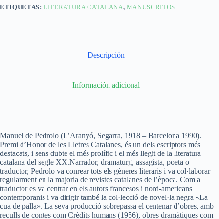
ETIQUETAS:
LITERATURA CATALANA
,
MANUSCRITOS
Descripción
Información adicional
Manuel de Pedrolo (L’Aranyó, Segarra, 1918 – Barcelona 1990).
Premi d’Honor de les Lletres Catalanes, és un dels escriptors més
destacats, i sens dubte el més prolífic i el més llegit de la literatura
catalana del segle XX.Narrador, dramaturg, assagista, poeta o
traductor, Pedrolo va conrear tots els gèneres literaris i va col·laborar
regularment en la majoria de revistes catalanes de l’època. Com a
traductor es va centrar en els autors francesos i nord-americans
contemporanis i va dirigir també la col·lecció de novel·la negra «La
cua de palla». La seva producció sobrepassa el centenar d’obres, amb
reculls de contes com Crèdits humans (1956), obres dramàtiques com