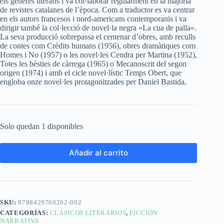
els gèneres literaris i va col·laborar regularment en la majoria
de revistes catalanes de l’època. Com a traductor es va centrar
en els autors francesos i nord-americans contemporanis i va
dirigir també la col·lecció de novel·la negra «La cua de palla».
La seva producció sobrepassa el centenar d’obres, amb reculls
de contes com Crèdits humans (1956), obres dramàtiques com
Homes i No (1957) o les novel·les Cendra per Martina (1952),
Totes les bèsties de càrrega (1965) o Mecanoscrit del segon
origen (1974) i amb el cicle novel·lístic Temps Obert, que
engloba onze novel·les protagonitzades per Daniel Bastida.
Solo quedan 1 disponibles
Añadir al carrito
SKU:
9788429760262-002
CATEGORÍAS:
CLÁSICOS LITERARIOS
,
FICCIÓN
NARRATIVA