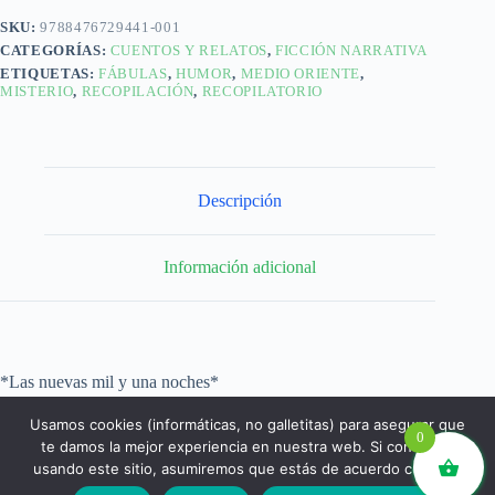
SKU:
9788476729441-001
CATEGORÍAS:
CUENTOS Y RELATOS
,
FICCIÓN NARRATIVA
ETIQUETAS:
FÁBULAS
,
HUMOR
,
MEDIO ORIENTE
,
MISTERIO
,
RECOPILACIÓN
,
RECOPILATORIO
Descripción
Información adicional
*Las nuevas mil y una noches*
Usamos cookies (informáticas, no galletitas) para asegurar que
0
te damos la mejor experiencia en nuestra web. Si continúas
usando este sitio, asumiremos que estás de acuerdo con ello.
libros.eco © - Desde Barcelona para el mundo 💚 |