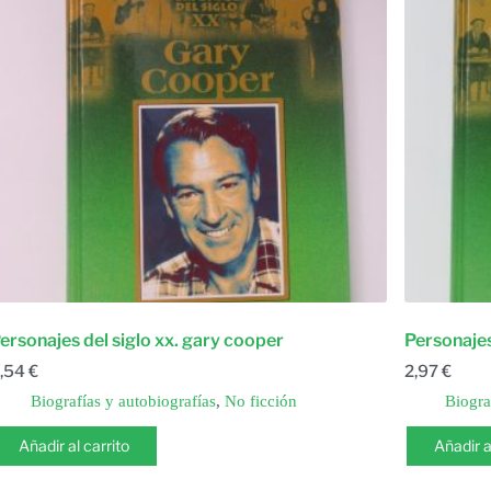
ersonajes del siglo xx. gary cooper
Personajes
,54
€
2,97
€
Biografías y autobiografías
,
No ficción
Biogra
Añadir al carrito
Añadir a