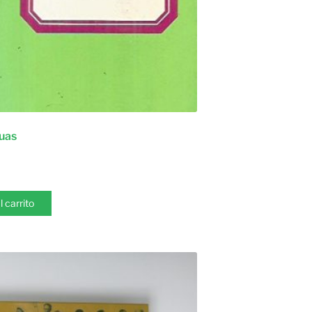
uas
l carrito