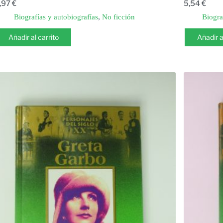
,97
€
5,54
€
Biografías y autobiografías
,
No ficción
Biogra
Añadir al carrito
Añadir a