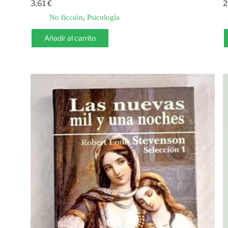
3,61
€
2
No ficción
,
Psicología
Añadir al carrito