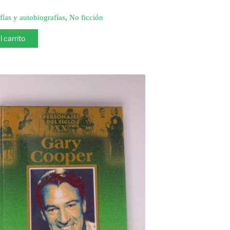
fías y autobiografías
,
No ficción
l carrito