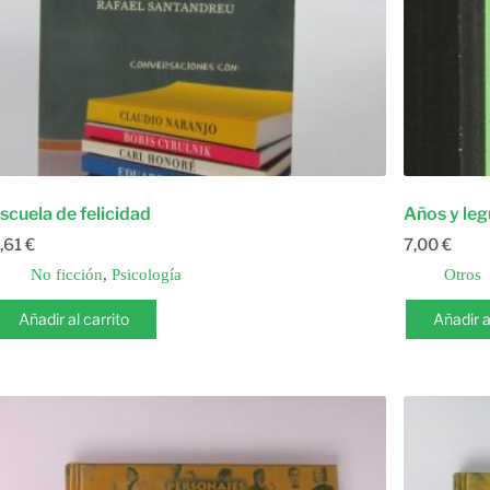
scuela de felicidad
Años y leg
,61
€
7,00
€
No ficción
,
Psicología
Otros
Añadir al carrito
Añadir a