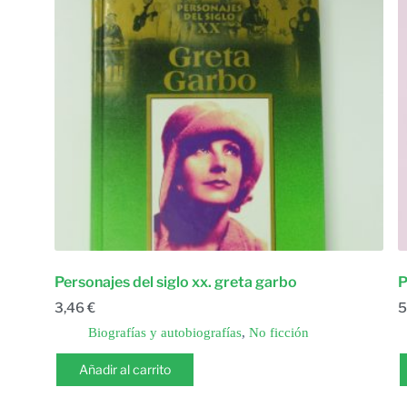
Personajes del siglo xx. greta garbo
P
3,46
€
5
Biografías y autobiografías
,
No ficción
Añadir al carrito