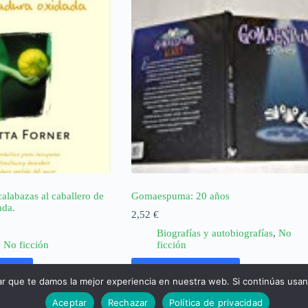
calabazas al caballero de
Gomaespuma: 20 años
ada.
2,52
€
Biografías y autobiografías
,
No
,
No ficción
ficción
rrito
Añadir al carrito
ar que te damos la mejor experiencia en nuestra web. Si continúas usa
Aceptar
Rechazar
Política de privacidad