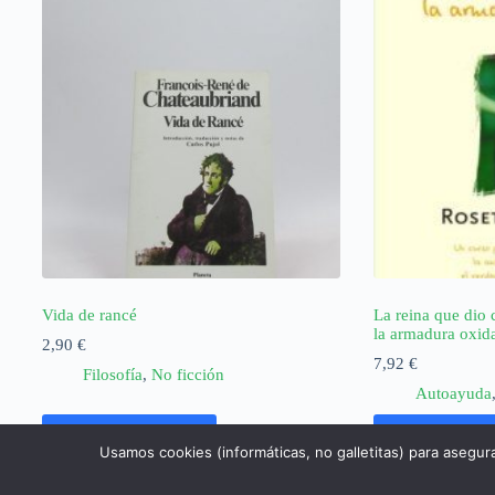
Vida de rancé
La reina que dio 
la armadura oxid
2,90
€
7,92
€
Filosofía
,
No ficción
Autoayuda
Añadir al carrito
Añadir al ca
Usamos cookies (informáticas, no galletitas) para asegur