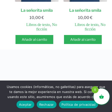
La señorita smila
La señorita smila
10,00
€
10,00
€
Libros de texto
,
No
Libros de texto
,
No
ficción
ficción
Añadir al carrito
Añadir al carrito
Usamos cookies (informáticas, no galletitas) para asegurar que
0
te damos la mejor experiencia en nuestra web. Si continúas
usando este sitio, asumiremos que estás de acuerdo con ello.
libros.eco © - Desde Barcelona para el mundo 💚 |
Aceptar
Rechazar
Política de privacidad
Devoluciones y reembolsos
|
Política de Privacidad