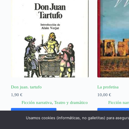
Don juan. tartufo
La profetisa
1,90
€
10,00
€
Ficción narrativa
,
Teatro y dramático
Ficción nar
Añadir al carrito
Añadir al ca
Usamos cookies (informáticas, no galletitas) para asegur