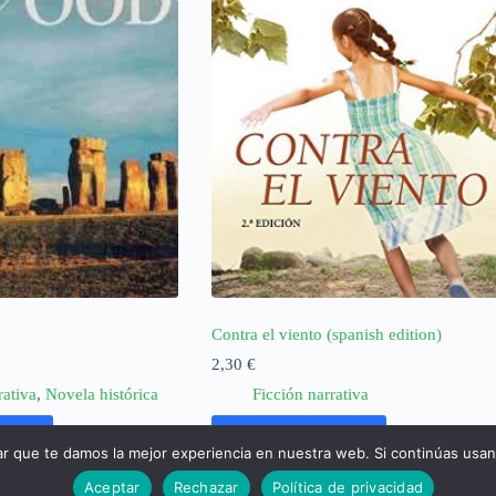
Contra el viento (spanish edition)
2,30
€
rativa
,
Novela histórica
Ficción narrativa
rrito
Añadir al carrito
ar que te damos la mejor experiencia en nuestra web. Si continúas usa
Aceptar
Rechazar
Política de privacidad