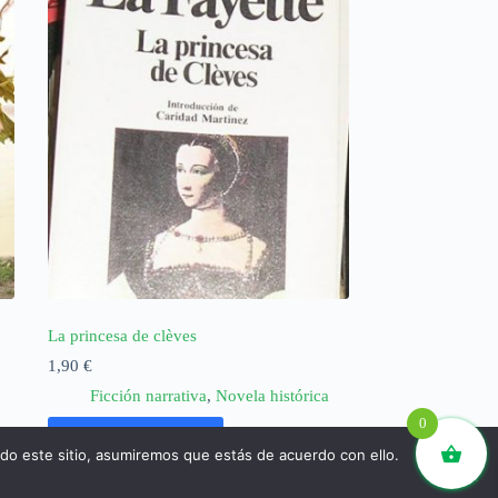
La princesa de clèves
1,90
€
Ficción narrativa
,
Novela histórica
0
Añadir al carrito
ndo este sitio, asumiremos que estás de acuerdo con ello.