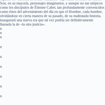
Son, en su mayoría, personajes imaginarios, y aunque no tan utópicos
como los discípulos de Étienne Cabet, tan profundamente convencidos
como éstos del advenimiento del día en que el Hombre, cada hombre,
olvidándose en cierta manera de su pasado, de su maltratada historia,
inaugurará una nueva era que tal vez podría ser definitivamente
llamada la de «la otra justicia».
n
n
n
n
n
n
n
n
n