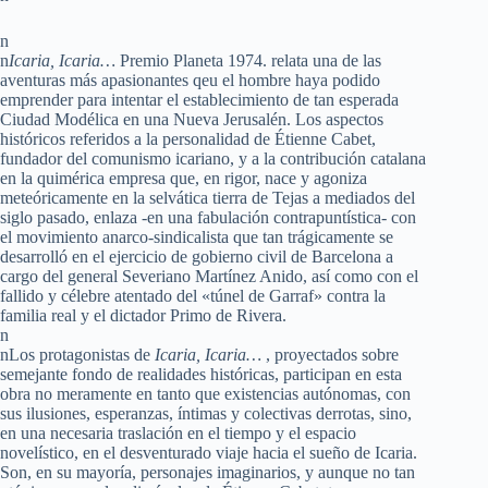
n
n
Icaria, Icaria…
Premio Planeta 1974. relata una de las
aventuras más apasionantes qeu el hombre haya podido
emprender para intentar el establecimiento de tan esperada
Ciudad Modélica en una Nueva Jerusalén. Los aspectos
históricos referidos a la personalidad de Étienne Cabet,
fundador del comunismo icariano, y a la contribución catalana
en la quimérica empresa que, en rigor, nace y agoniza
meteóricamente en la selvática tierra de Tejas a mediados del
siglo pasado, enlaza -en una fabulación contrapuntística- con
el movimiento anarco-sindicalista que tan trágicamente se
desarrolló en el ejercicio de gobierno civil de Barcelona a
cargo del general Severiano Martínez Anido, así como con el
fallido y célebre atentado del «túnel de Garraf» contra la
familia real y el dictador Primo de Rivera.
n
nLos protagonistas de
Icaria, Icaria…
, proyectados sobre
semejante fondo de realidades históricas, participan en esta
obra no meramente en tanto que existencias autónomas, con
sus ilusiones, esperanzas, íntimas y colectivas derrotas, sino,
en una necesaria traslación en el tiempo y el espacio
novelístico, en el desventurado viaje hacia el sueño de Icaria.
Son, en su mayoría, personajes imaginarios, y aunque no tan