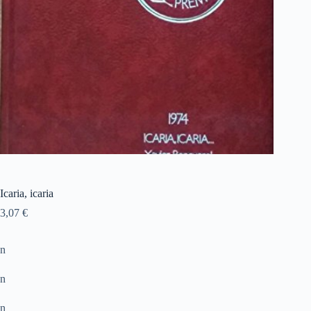
Icaria, icaria
3,07
€
n
n
n