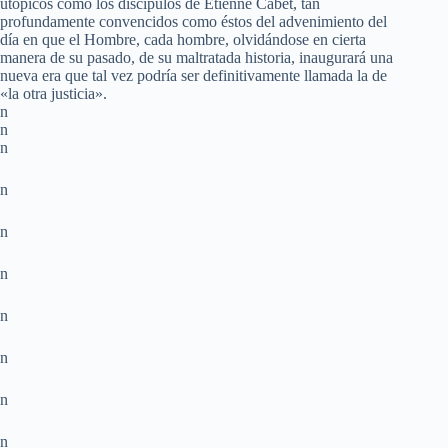
utópicos como los discípulos de Étienne Cabet, tan
profundamente convencidos como éstos del advenimiento del
día en que el Hombre, cada hombre, olvidándose en cierta
manera de su pasado, de su maltratada historia, inaugurará una
nueva era que tal vez podría ser definitivamente llamada la de
«la otra justicia».
n
n
n
n
n
n
n
n
n
n