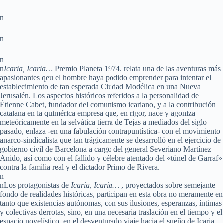
n
n
n
n
Icaria, Icaria…
Premio Planeta 1974. relata una de las aventuras más
apasionantes qeu el hombre haya podido emprender para intentar el
establecimiento de tan esperada Ciudad Modélica en una Nueva
Jerusalén. Los aspectos históricos referidos a la personalidad de
Étienne Cabet, fundador del comunismo icariano, y a la contribución
catalana en la quimérica empresa que, en rigor, nace y agoniza
meteóricamente en la selvática tierra de Tejas a mediados del siglo
pasado, enlaza -en una fabulación contrapuntística- con el movimiento
anarco-sindicalista que tan trágicamente se desarrolló en el ejercicio de
gobierno civil de Barcelona a cargo del general Severiano Martínez
Anido, así como con el fallido y célebre atentado del «túnel de Garraf»
contra la familia real y el dictador Primo de Rivera.
n
nLos protagonistas de
Icaria, Icaria…
, proyectados sobre semejante
fondo de realidades históricas, participan en esta obra no meramente en
tanto que existencias autónomas, con sus ilusiones, esperanzas, íntimas
y colectivas derrotas, sino, en una necesaria traslación en el tiempo y el
espacio novelístico, en el desventurado viaje hacia el sueño de Icaria.