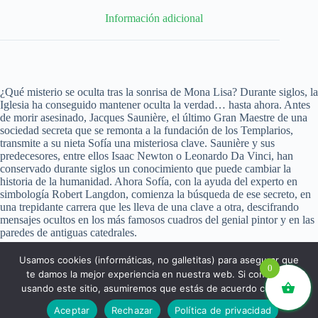
Información adicional
¿Qué misterio se oculta tras la sonrisa de Mona Lisa? Durante siglos, la
Iglesia ha conseguido mantener oculta la verdad… hasta ahora. Antes
de morir asesinado, Jacques Saunière, el último Gran Maestre de una
sociedad secreta que se remonta a la fundación de los Templarios,
transmite a su nieta Sofía una misteriosa clave. Saunière y sus
predecesores, entre ellos Isaac Newton o Leonardo Da Vinci, han
conservado durante siglos un conocimiento que puede cambiar la
historia de la humanidad. Ahora Sofía, con la ayuda del experto en
simbología Robert Langdon, comienza la búsqueda de ese secreto, en
una trepidante carrera que les lleva de una clave a otra, descifrando
mensajes ocultos en los más famosos cuadros del genial pintor y en las
paredes de antiguas catedrales.
Usamos cookies (informáticas, no galletitas) para asegurar que
0
te damos la mejor experiencia en nuestra web. Si continúas
usando este sitio, asumiremos que estás de acuerdo con ello.
libros.eco © - Desde Barcelona para el mundo 💚 |
Aceptar
Rechazar
Política de privacidad
Devoluciones y reembolsos
|
Política de Privacidad