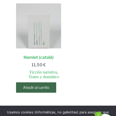
Hamlet (catalá)
11,50
€
Ficción narrativa
,
Teatro y dramático
Añadir al carrito
Usamos cookies (informáticas, no galletitas) para asegurar que
ANTERIOR
0