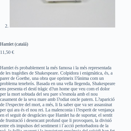
Hamlet (catalá)
11,50
€
Hamlet és probablement la més famosa i la més representada
de les tragèdies de Shakespeare. Colpidora i enigmàtica, és, a
parer de Goethe, una obra que oprimeix l?ànima com un
problema tenebrós. Basada en una vella llegenda, Shakespeare
ens presenta el destí tràgic d?un home que veu com el dolor
per la mort sobtada del seu pare s?esmola amb el nou
casament de la seva mare amb l?odiat oncle patern. L?aparició
de l?espectre del mort, a més, li fa saber que va ser assassinat
per qui ara és el nou rei. La malenconia i l?esperit de venjança
en el seguit de desgràcies que Hamlet ha de suportar, el sentit
de frustració i desencant profund que li provoquen, la divisió
entre els impulsos del sentiment i l´acció pertorbadora de la
raó, la follia aparent i la inquietant presència del suïcidi han fet