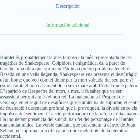
Descripción
Información adicional
Hamlet és probablement la més famosa i la més representada de les
tragèdies de Shakespeare. Colpidora i enigmàtica, és, a parer de
Goethe, una obra que oprimeix l?ànima com un problema tenebrós.
Basada en una vella llegenda, Shakespeare ens presenta el destí tràgic
d?un home que veu com el dolor per la mort sobtada del seu pare s?
esmola amb el nou casament de la seva mare amb l?odiat oncle patern.
L?aparició de l?espectre del mort, a més, li fa saber que va ser
assassinat per qui ara és el nou rei. La malenconia i l?esperit de
venjança en el seguit de desgràcies que Hamlet ha de suportar, el sentit
de frustració i desencant profund que li provoquen, la divisió entre els
impulsos del sentiment i l´acció pertorbadora de la raó, la follia aparent
i la inquietant presència del suïcidi han fet del personatge de Hamlet
una entitat mítica. La versió catalana que presentem, a càrrec de Joan
Sellent, ens apropa amb ofici a una obra ineludible de la literatura
occidental.