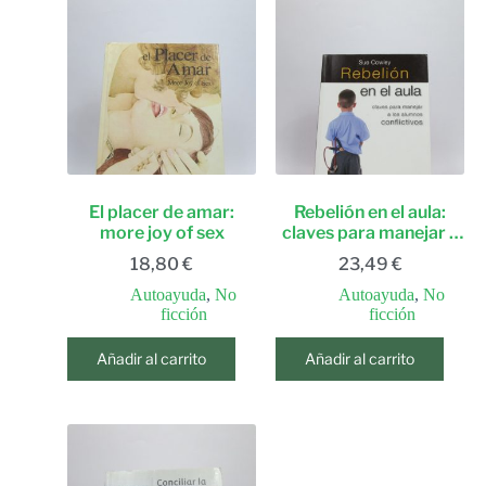
El placer de amar:
Rebelión en el aula:
more joy of sex
claves para manejar a
los alumnos
18,80
€
23,49
€
conflictivos
Autoayuda
,
No
Autoayuda
,
No
ficción
ficción
Añadir al carrito
Añadir al carrito