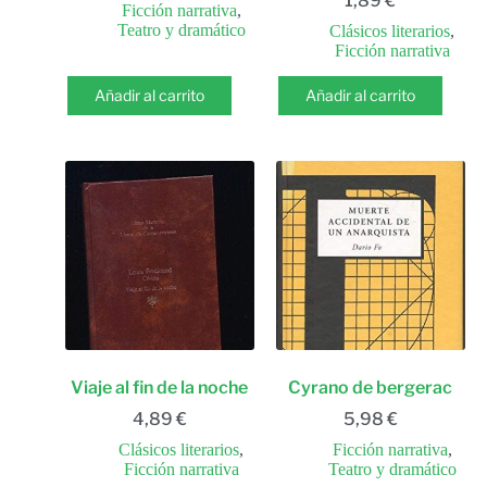
1,89
€
Ficción narrativa
,
Teatro y dramático
Clásicos literarios
,
Ficción narrativa
Añadir al carrito
Añadir al carrito
Viaje al fin de la noche
Cyrano de bergerac
4,89
€
5,98
€
Clásicos literarios
,
Ficción narrativa
,
Ficción narrativa
Teatro y dramático