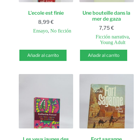
L’ecole est finie
Une bouteille dans la
mer de gaza
8,99
€
7,75
€
Ensayo
,
No ficción
Ficción narrativa
,
Young Adult
Añadir al carrito
Añadir al carrito
Les yeux jaunes des
Fort saganne