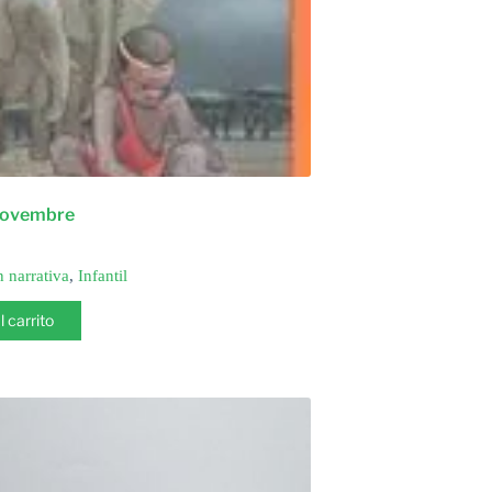
novembre
n narrativa
,
Infantil
l carrito