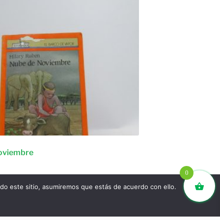
oviembre
0
n narrativa
,
Young Adult
ndo este sitio, asumiremos que estás de acuerdo con ello.
l carrito