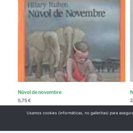
Núvol de novembre
N
5,75
€
2
Ficción narrativa
,
Infantil
Usamos cookies (informáticas, no galletitas) para asegur
Añadir al carrito