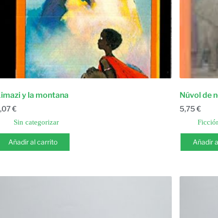
imazi y la montana
Núvol de 
,07
€
5,75
€
Sin categorizar
Ficció
Añadir al carrito
Añadir a