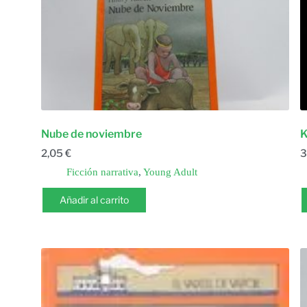
Nube de noviembre
K
2,05
€
3
Ficción narrativa
,
Young Adult
Añadir al carrito