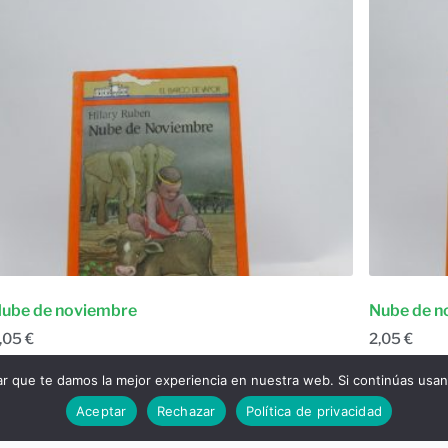
ube de noviembre
Nube de n
,05
€
2,05
€
Ficción narrativa
,
Young Adult
Ficció
ar que te damos la mejor experiencia en nuestra web. Si continúas usa
Añadir al carrito
Añadir a
Aceptar
Rechazar
Política de privacidad