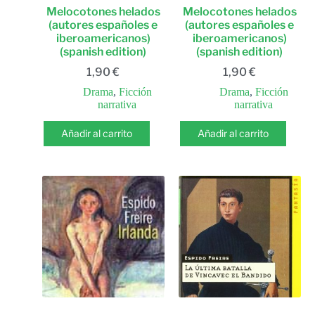
Melocotones helados
Melocotones helados
(autores españoles e
(autores españoles e
iberoamericanos)
iberoamericanos)
(spanish edition)
(spanish edition)
1,90
€
1,90
€
Drama
,
Ficción
Drama
,
Ficción
narrativa
narrativa
Añadir al carrito
Añadir al carrito