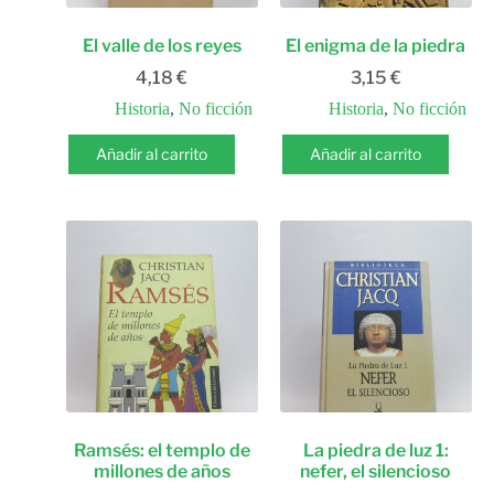
El valle de los reyes
El enigma de la piedra
4,18
€
3,15
€
Historia
,
No ficción
Historia
,
No ficción
Añadir al carrito
Añadir al carrito
Ramsés: el templo de
La piedra de luz 1:
millones de años
nefer, el silencioso