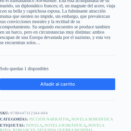
en el transatlántico
Normandie
. Ella está acompañada de su
marido, un diplomático frances; el, un magnate del acero, viaja
con su bella y caprichosa esposa. La fulminante atracción
mutua que sienten no impide, sin embargo, que prevalezcan
sus convicciones morales y la rectitud de su
comportamiento. Su segundo encuentro se produce tambien
en un barco, pero en circunstancias muy distintas: ambos
escapan de una Europa devastada por el nazismo, y esta vez
se encuentran solos…
Solo quedan 1 disponibles
Añadir al carrito
SKU:
9788447312344-004
CATEGORÍAS:
FICCIÓN NARRATIVA
,
NOVELA ROMÁNTICA
ETIQUETAS:
NOVELA
,
NOVELA ROMÁNTICA
,
NOVELA
ROSA
,
ROMANCES
,
SEGUNDA GUERRA MUNDIAL