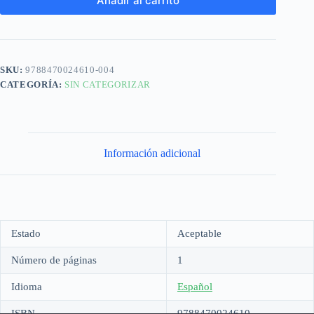
Añadir al carrito
SKU:
9788470024610-004
CATEGORÍA:
SIN CATEGORIZAR
Información adicional
Estado
Aceptable
Número de páginas
1
Idioma
Español
ISBN
9788470024610