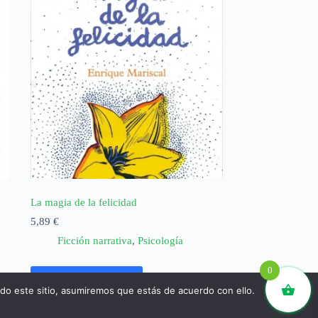
La magia de la felicidad
5,89
€
Ficción narrativa
,
Psicología
0
Añadir al carrito
ndo este sitio, asumiremos que estás de acuerdo con ello.