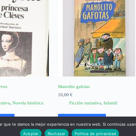
èves
Manolito gafotas
10,00
€
rativa
,
Novela histórica
Ficción narrativa
,
Infantil
rrito
Añadir al carrito
ar que te damos la mejor experiencia en nuestra web. Si continúas usa
Aceptar
Rechazar
Política de privacidad