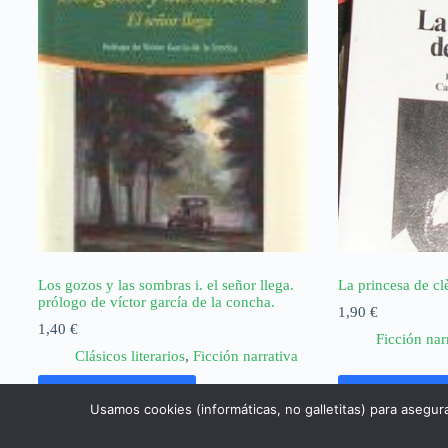
Los gozos y las sombras i. el señor llega.
La princesa de cl
prólogo de víctor garcía de la concha.
1,90
€
1,40
€
Ficción nar
Clásicos literarios
,
Ficción narrativa
Añadir al carrito
Añadir al ca
Usamos cookies (informáticas, no galletitas) para asegur