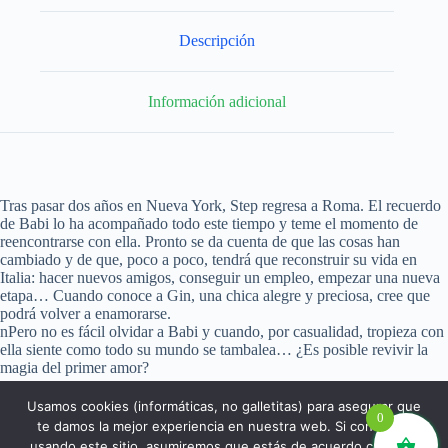
Descripción
Información adicional
Tras pasar dos años en Nueva York, Step regresa a Roma. El recuerdo
de Babi lo ha acompañado todo este tiempo y teme el momento de
reencontrarse con ella. Pronto se da cuenta de que las cosas han
cambiado y de que, poco a poco, tendrá que reconstruir su vida en
Italia: hacer nuevos amigos, conseguir un empleo, empezar una nueva
etapa… Cuando conoce a Gin, una chica alegre y preciosa, cree que
podrá volver a enamorarse.
nPero no es fácil olvidar a Babi y cuando, por casualidad, tropieza con
ella siente como todo su mundo se tambalea… ¿Es posible revivir la
magia del primer amor?
Usamos cookies (informáticas, no galletitas) para asegurar que
0
te damos la mejor experiencia en nuestra web. Si continúas
usando este sitio, asumiremos que estás de acuerdo con ello.