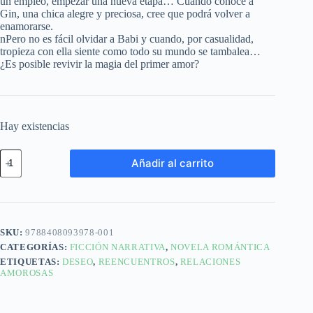
un empleo, empezar una nueva etapa… Cuando conoce a
Gin, una chica alegre y preciosa, cree que podrá volver a
enamorarse.
nPero no es fácil olvidar a Babi y cuando, por casualidad,
tropieza con ella siente como todo su mundo se tambalea…
¿Es posible revivir la magia del primer amor?
Hay existencias
Añadir al carrito
SKU:
9788408093978-001
CATEGORÍAS:
FICCIÓN NARRATIVA
,
NOVELA ROMÁNTICA
ETIQUETAS:
DESEO
,
REENCUENTROS
,
RELACIONES
AMOROSAS