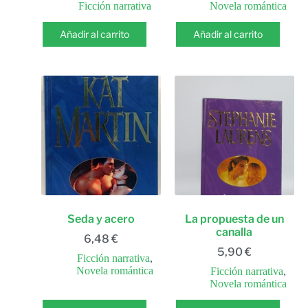
Ficción narrativa
Novela romántica
Añadir al carrito
Añadir al carrito
Seda y acero
La propuesta de un
canalla
6,48
€
5,90
€
Ficción narrativa
,
Novela romántica
Ficción narrativa
,
Novela romántica