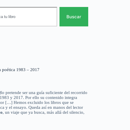
Buscar
ía poética 1983 – 2017
fio
pretende ser una guía suficiente del recorrido
1983 y 2017. Por ello su contenido integra
tor […] Hemos excluido los libros que se
ica y el ensayo. Queda así en manos del lector
co
, un viaje que ya busca, más allá del silencio,