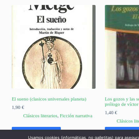
El sueno (clasicos universales planeta)
Los gozos y las so
prólogo de víctor
1,90
€
1,40
€
Clásicos literarios
,
Ficción narrativa
Clásicos lit
Añadir al carrito
Añadir al ca
Usamos cookies (informáticas, no galletitas) para asegur