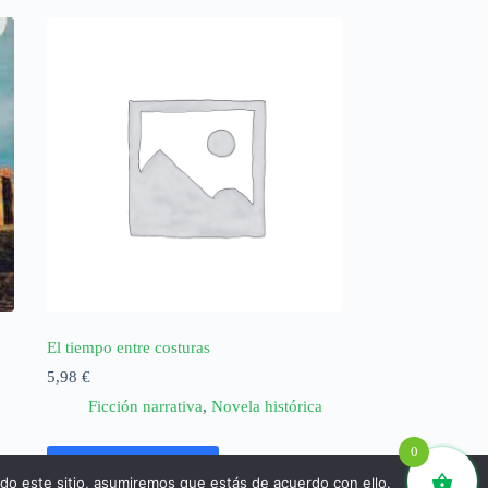
El tiempo entre costuras
5,98
€
Ficción narrativa
,
Novela histórica
0
Añadir al carrito
ndo este sitio, asumiremos que estás de acuerdo con ello.