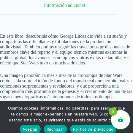
Información adicional
En este libro, descubrirás cómo George Lucas dio vida a su sueño y
compartirás las dificultades y tribulaciones de la producción
audiovisual. También podrás reseguir las trayectorias profesionales de
miembros clave del reparto y el equipo técnico mientras examinas la
política global, los avances tecnológicos y otros éxitos de taquilla, y el
efecto que Star Wars tuvo en muchos de ellos.
Una imagen panorámica mes a mes de la cronología de Star Wars
contrastada sobre el telón de fondo del mundo real que permite realizar
conexiones sorprendentes y reveladoras, y que proporciona una
comprensión más profunda de la génesis y el crecimiento de una de las
sagas cinematográficas más importantes de todos los tiempos.
Usamos cookies (informáticas, no galletitas) para asegurar que
0
te damos la mejor experiencia en nuestra web. Si continúas
usando este sitio, asumiremos que estás de acuerdo con ello.
libros.eco © - Desde Barcelona para el mundo 💚 |
Aceptar
Rechazar
Política de privacidad
Devoluciones y reembolsos
|
Política de Privacidad