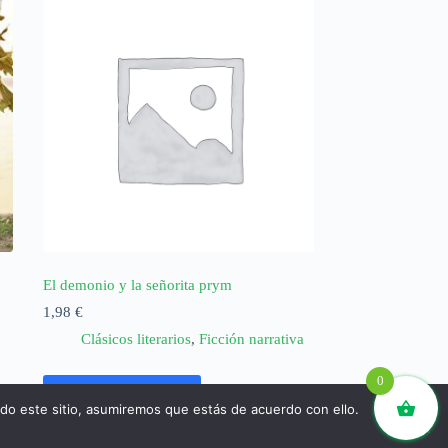
El demonio y la señorita prym
1,98
€
Clásicos literarios
,
Ficción narrativa
0
Añadir al carrito
ndo este sitio, asumiremos que estás de acuerdo con ello.