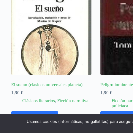
El sueno (clasicos universales planeta)
Peligro inminent
1,90
€
1,90
€
Clásicos literarios
,
Ficción narrativa
Ficción nar
policiaca
Añadir al carrito
Añadir al ca
Usamos cookies (informáticas, no galletitas) para asegur