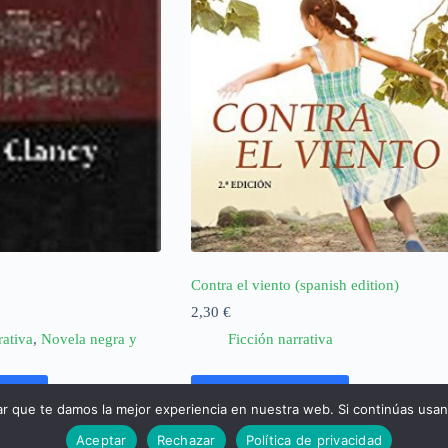
e
Contra el viento (spanish edition)
2,30
€
rativa
,
Novela negra y
Ficción narrativa
rrito
Añadir al carrito
ar que te damos la mejor experiencia en nuestra web. Si continúas usa
Aceptar
Rechazar
Política de privacidad