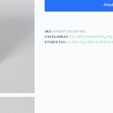
Añadi
SKU:
9788475301587-001
CATEGORÍAS:
FICCIÓN NARRATIVA
,
POE
ETIQUETAS:
CLÁSICOS
,
LÍRICA
,
POESÍA