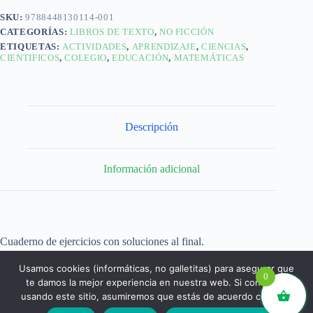
SKU:
9788448130114-001
CATEGORÍAS:
LIBROS DE TEXTO
,
NO FICCIÓN
ETIQUETAS:
ACTIVIDADES
,
APRENDIZAJE
,
CIENCIAS
,
CIENTIFICOS
,
COLEGIO
,
EDUCACIÓN
,
MATEMÁTICAS
Descripción
Información adicional
Cuaderno de ejercicios con soluciones al final.
Usamos cookies (informáticas, no galletitas) para asegurar que
0
te damos la mejor experiencia en nuestra web. Si continúas
usando este sitio, asumiremos que estás de acuerdo con ello.
libros.eco © - Desde Barcelona para el mundo 💚 |