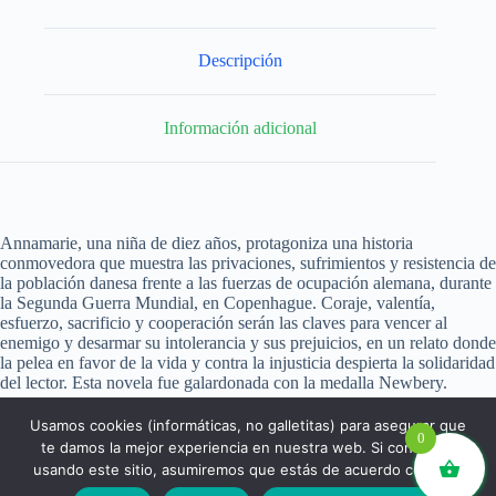
Descripción
Información adicional
Annamarie, una niña de diez años, protagoniza una historia
conmovedora que muestra las privaciones, sufrimientos y resistencia de
la población danesa frente a las fuerzas de ocupación alemana, durante
la Segunda Guerra Mundial, en Copenhague. Coraje, valentía,
esfuerzo, sacrificio y cooperación serán las claves para vencer al
enemigo y desarmar su intolerancia y sus prejuicios, en un relato donde
la pelea en favor de la vida y contra la injusticia despierta la solidaridad
del lector. Esta novela fue galardonada con la medalla Newbery.
Usamos cookies (informáticas, no galletitas) para asegurar que
0
te damos la mejor experiencia en nuestra web. Si continúas
usando este sitio, asumiremos que estás de acuerdo con ello.
libros.eco © - Desde Barcelona para el mundo 💚 |