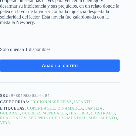
cooperación serán las claves para vencer al enemigo y
desarmar su intolerancia y sus prejuicios, en un relato donde la
pelea en favor de la vida y contra la injusticia despierta la
solidaridad del lector. Esta novela fue galardonada con la
medalla Newbery.
Solo quedan 1 disponibles
Añadir al carrito
SKU:
9788496336254-004
CATEGORÍAS:
FICCIÓN NARRATIVA
,
INFANTIL
ETIQUETAS:
COPENHAGUE
,
DINAMARCA
,
FAMILIA
,
GUERRAS
,
GUERRAS MUNDIALES
,
HISTORIA
,
ILUSTRADO
,
REALIDADES
,
SEGUNDA GUERRA MUNDIAL
,
SUFRIMIENTO
,
VIDA