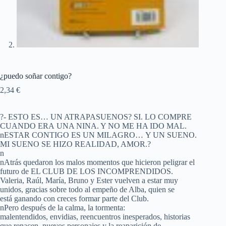
¿puedo soñar contigo?
2,34
€
?- ESTO ES… UN ATRAPASUENOS? SI. LO COMPRE
CUANDO ERA UNA NINA. Y NO ME HA IDO MAL.
nESTAR CONTIGO ES UN MILAGRO… Y UN SUENO.
MI SUENO SE HIZO REALIDAD, AMOR.?
n
nAtrás quedaron los malos momentos que hicieron peligrar el
futuro de EL CLUB DE LOS INCOMPRENDIDOS.
Valeria, Raúl, María, Bruno y Ester vuelven a estar muy
unidos, gracias sobre todo al empeño de Alba, quien se
está ganando con creces formar parte del Club.
nPero después de la calma, la tormenta:
malentendidos, envidias, reencuentros inesperados, historias
que renacen, nuevos personajes y la reaparición de