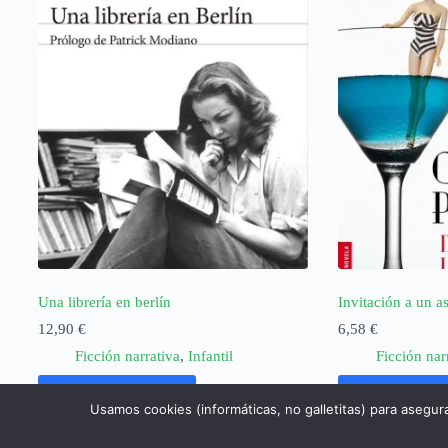
Una librería en berlín
Invitación a un a
12,90
€
6,58
€
Ficción narrativa
,
Infantil
Ficción nar
Añadir al carrito
Añadir al ca
Usamos cookies (informáticas, no galletitas) para asegur