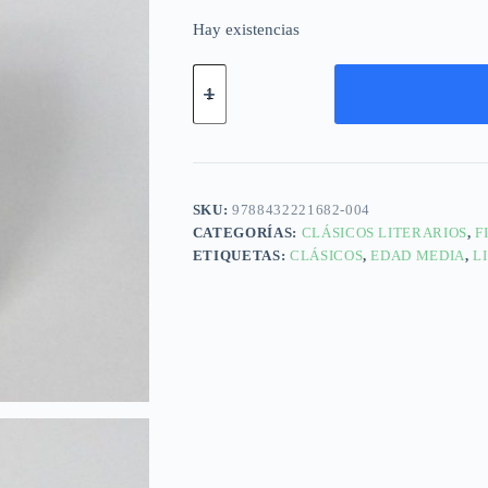
Hay existencias
SKU:
9788432221682-004
CATEGORÍAS:
CLÁSICOS LITERARIOS
,
F
ETIQUETAS:
CLÁSICOS
,
EDAD MEDIA
,
L