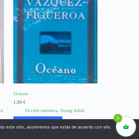
Océano
1,90
€
co
Ficción narrativa
,
Young Adult
0
Añadir al carrito
ndo este sitio, asumiremos que estás de acuerdo con ello.