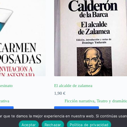
sesinato
El alcalde de zalamea
1,90
€
rativa
Ficción narrativa
,
Teatro y dramáti
rrito
Añadir al carrito
ar que te damos la mejor experiencia en nuestra web. Si continúas usa
Aceptar
Rechazar
Política de privacidad